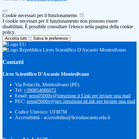
Cookie necessari per il funzionamento
I cookie necessari per il funzionamento non possono essere
disabilitati. È possibile consultare l'elenco nella pagina della cookie
policy.
Accetta tutti
Salva le preferenze
Liceo Scientifico D'Ascanio Montesilvano
Contatti
Liceo Scientifico D'Ascanio Montesilvano
Via Polacchi, Montesilvano (PE)
Tel:
+390854686072
Email:
peps05000v@istruzione.it
Link per inviare una mail
PEC:
peps05000v@pec.istruzione.it
Link per inviare una mail
Codice Univoco: UFI87M
Accessibilità - accessibilita@liceodascanio.edu.it