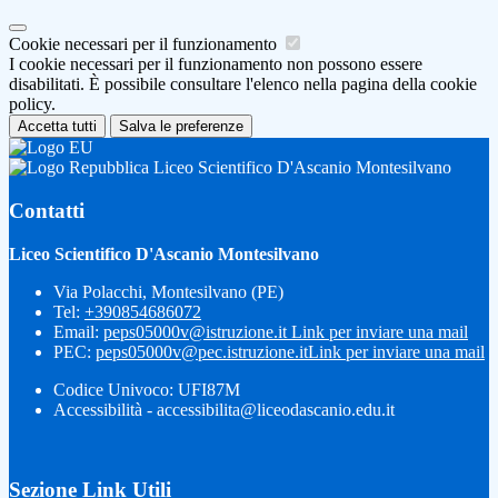
Cookie necessari per il funzionamento
I cookie necessari per il funzionamento non possono essere
disabilitati. È possibile consultare l'elenco nella pagina della cookie
policy.
Accetta tutti
Salva le preferenze
Liceo Scientifico D'Ascanio Montesilvano
Contatti
Liceo Scientifico D'Ascanio Montesilvano
Via Polacchi, Montesilvano (PE)
Tel:
+390854686072
Email:
peps05000v@istruzione.it
Link per inviare una mail
PEC:
peps05000v@pec.istruzione.it
Link per inviare una mail
Codice Univoco: UFI87M
Accessibilità - accessibilita@liceodascanio.edu.it
Sezione Link Utili