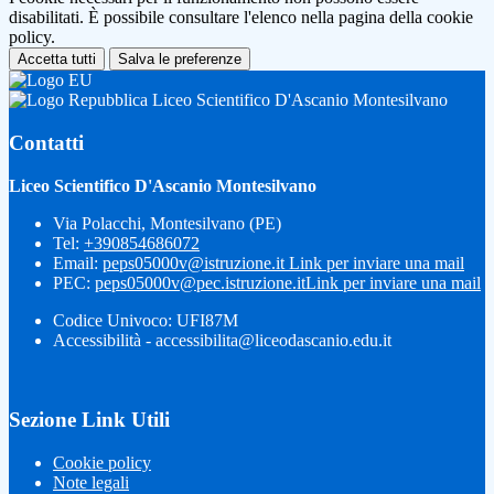
disabilitati. È possibile consultare l'elenco nella pagina della cookie
policy.
Accetta tutti
Salva le preferenze
Liceo Scientifico D'Ascanio Montesilvano
Contatti
Liceo Scientifico D'Ascanio Montesilvano
Via Polacchi, Montesilvano (PE)
Tel:
+390854686072
Email:
peps05000v@istruzione.it
Link per inviare una mail
PEC:
peps05000v@pec.istruzione.it
Link per inviare una mail
Codice Univoco: UFI87M
Accessibilità - accessibilita@liceodascanio.edu.it
Sezione Link Utili
Cookie policy
Note legali