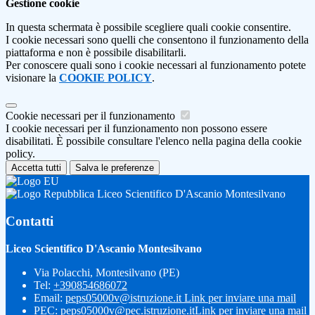
Gestione cookie
In questa schermata è possibile scegliere quali cookie consentire.
I cookie necessari sono quelli che consentono il funzionamento della
piattaforma e non è possibile disabilitarli.
Per conoscere quali sono i cookie necessari al funzionamento potete
visionare la
COOKIE POLICY
.
Cookie necessari per il funzionamento
I cookie necessari per il funzionamento non possono essere
disabilitati. È possibile consultare l'elenco nella pagina della cookie
policy.
Accetta tutti
Salva le preferenze
Liceo Scientifico D'Ascanio Montesilvano
Contatti
Liceo Scientifico D'Ascanio Montesilvano
Via Polacchi, Montesilvano (PE)
Tel:
+390854686072
Email:
peps05000v@istruzione.it
Link per inviare una mail
PEC:
peps05000v@pec.istruzione.it
Link per inviare una mail