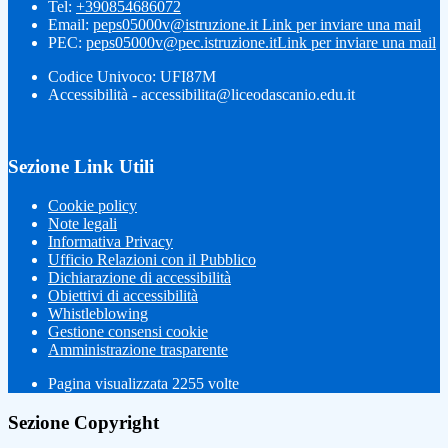
Tel:
+390854686072
Email:
peps05000v@istruzione.it
Link per inviare una mail
PEC:
peps05000v@pec.istruzione.it
Link per inviare una mail
Codice Univoco: UFI87M
Accessibilità - accessibilita@liceodascanio.edu.it
Sezione Link Utili
Cookie policy
Note legali
Informativa Privacy
Ufficio Relazioni con il Pubblico
Dichiarazione di accessibilità
Obiettivi di accessibilità
Whistleblowing
Gestione consensi cookie
Amministrazione trasparente
Pagina visualizzata
2255
volte
Sezione Copyright