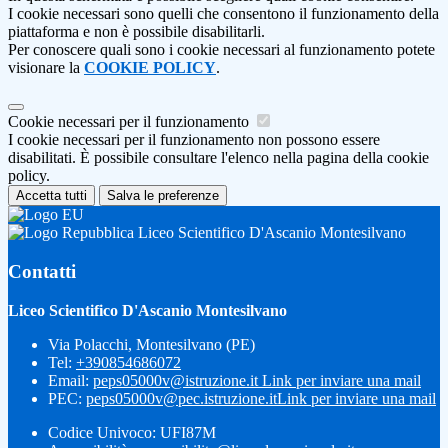
I cookie necessari sono quelli che consentono il funzionamento della
piattaforma e non è possibile disabilitarli.
Per conoscere quali sono i cookie necessari al funzionamento potete
visionare la
COOKIE POLICY
.
Cookie necessari per il funzionamento
I cookie necessari per il funzionamento non possono essere
disabilitati. È possibile consultare l'elenco nella pagina della cookie
policy.
Accetta tutti
Salva le preferenze
Liceo Scientifico D'Ascanio Montesilvano
Contatti
Liceo Scientifico D'Ascanio Montesilvano
Via Polacchi, Montesilvano (PE)
Tel:
+390854686072
Email:
peps05000v@istruzione.it
Link per inviare una mail
PEC:
peps05000v@pec.istruzione.it
Link per inviare una mail
Codice Univoco: UFI87M