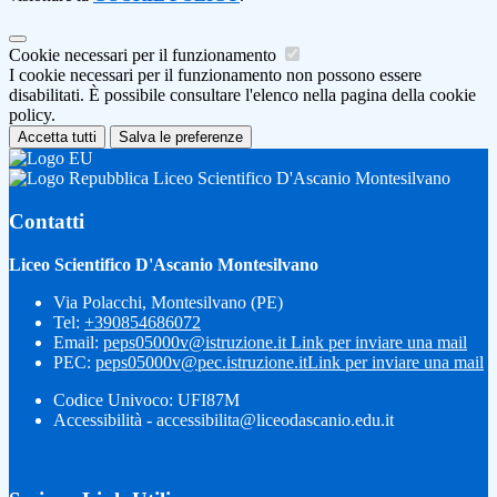
Cookie necessari per il funzionamento
I cookie necessari per il funzionamento non possono essere
disabilitati. È possibile consultare l'elenco nella pagina della cookie
policy.
Accetta tutti
Salva le preferenze
Liceo Scientifico D'Ascanio Montesilvano
Contatti
Liceo Scientifico D'Ascanio Montesilvano
Via Polacchi, Montesilvano (PE)
Tel:
+390854686072
Email:
peps05000v@istruzione.it
Link per inviare una mail
PEC:
peps05000v@pec.istruzione.it
Link per inviare una mail
Codice Univoco: UFI87M
Accessibilità - accessibilita@liceodascanio.edu.it