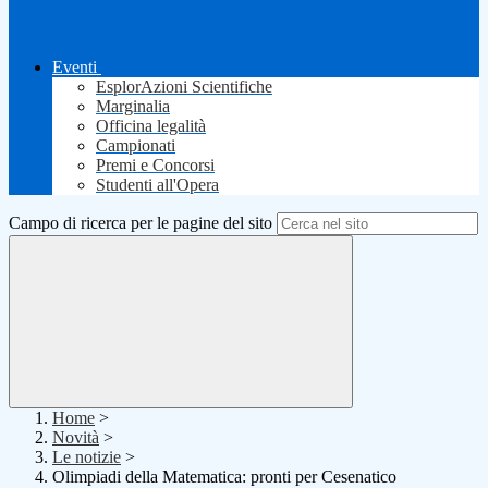
Eventi
EsplorAzioni Scientifiche
Marginalia
Officina legalità
Campionati
Premi e Concorsi
Studenti all'Opera
Campo di ricerca per le pagine del sito
Home
>
Novità
>
Le notizie
>
Olimpiadi della Matematica: pronti per Cesenatico