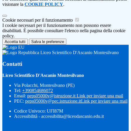
visionare la
COOKIE POLICY
.
Cookie necessari per il funzionamento
I cookie necessari per il funzionamento non possono essere
disabilitati. È possibile consultare l'elenco nella pagina della cookie
policy.
Accetta tutti
Salva le preferenze
Liceo Scientifico D'Ascanio Montesilvano
Contatti
Liceo Scientifico D'Ascanio Montesilvano
Via Polacchi, Montesilvano (PE)
Tel:
+390854686072
Email:
peps05000v@istruzione.it
Link per inviare una mail
PEC:
peps05000v@pec.istruzione.it
Link per inviare una mail
Codice Univoco: UFI87M
Accessibilità - accessibilita@liceodascanio.edu.it