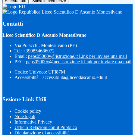
Accetta tutti
Salva le preferenze
Liceo Scientifico D'Ascanio Montesilvano
Contatti
Liceo Scientifico D'Ascanio Montesilvano
Via Polacchi, Montesilvano (PE)
Tel:
+390854686072
Email:
peps05000v@istruzione.it
Link per inviare una mail
PEC:
peps05000v@pec.istruzione.it
Link per inviare una mail
Codice Univoco: UFI87M
Accessibilità - accessibilita@liceodascanio.edu.it
Sezione Link Utili
Cookie policy
Note legali
Informativa Privacy
Ufficio Relazioni con il Pubblico
Dichiarazione di accessibilità