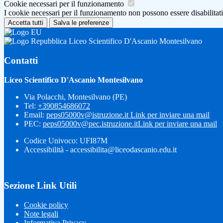
Cookie necessari per il funzionamento
I cookie necessari per il funzionamento non possono essere disabilitati.
Accetta tutti
Salva le preferenze
Liceo Scientifico D'Ascanio Montesilvano
Contatti
Liceo Scientifico D'Ascanio Montesilvano
Via Polacchi, Montesilvano (PE)
Tel:
+390854686072
Email:
peps05000v@istruzione.it
Link per inviare una mail
PEC:
peps05000v@pec.istruzione.it
Link per inviare una mail
Codice Univoco: UFI87M
Accessibilità - accessibilita@liceodascanio.edu.it
Sezione Link Utili
Cookie policy
Note legali
Informativa Privacy