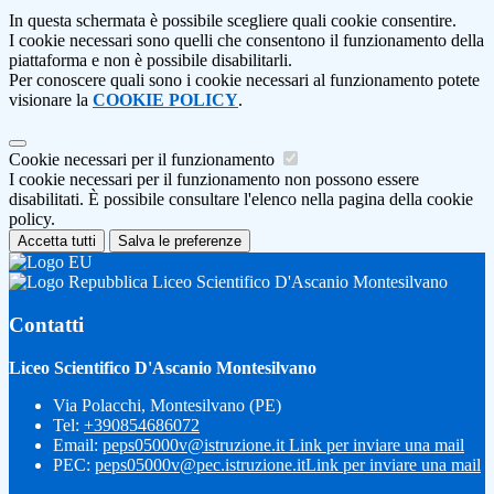
In questa schermata è possibile scegliere quali cookie consentire.
I cookie necessari sono quelli che consentono il funzionamento della
piattaforma e non è possibile disabilitarli.
Per conoscere quali sono i cookie necessari al funzionamento potete
visionare la
COOKIE POLICY
.
Cookie necessari per il funzionamento
I cookie necessari per il funzionamento non possono essere
disabilitati. È possibile consultare l'elenco nella pagina della cookie
policy.
Accetta tutti
Salva le preferenze
Liceo Scientifico D'Ascanio Montesilvano
Contatti
Liceo Scientifico D'Ascanio Montesilvano
Via Polacchi, Montesilvano (PE)
Tel:
+390854686072
Email:
peps05000v@istruzione.it
Link per inviare una mail
PEC:
peps05000v@pec.istruzione.it
Link per inviare una mail