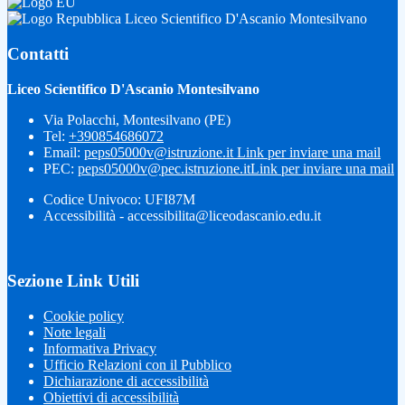
Liceo Scientifico D'Ascanio Montesilvano
Contatti
Liceo Scientifico D'Ascanio Montesilvano
Via Polacchi, Montesilvano (PE)
Tel:
+390854686072
Email:
peps05000v@istruzione.it
Link per inviare una mail
PEC:
peps05000v@pec.istruzione.it
Link per inviare una mail
Codice Univoco: UFI87M
Accessibilità - accessibilita@liceodascanio.edu.it
Sezione Link Utili
Cookie policy
Note legali
Informativa Privacy
Ufficio Relazioni con il Pubblico
Dichiarazione di accessibilità
Obiettivi di accessibilità