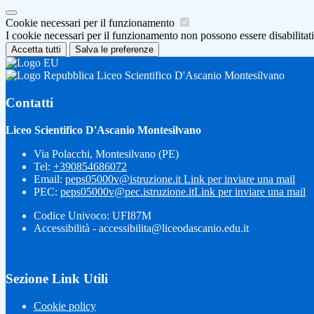
Cookie necessari per il funzionamento
I cookie necessari per il funzionamento non possono essere disabilitati.
Accetta tutti
Salva le preferenze
Liceo Scientifico D'Ascanio Montesilvano
Contatti
Liceo Scientifico D'Ascanio Montesilvano
Via Polacchi, Montesilvano (PE)
Tel:
+390854686072
Email:
peps05000v@istruzione.it
Link per inviare una mail
PEC:
peps05000v@pec.istruzione.it
Link per inviare una mail
Codice Univoco: UFI87M
Accessibilità - accessibilita@liceodascanio.edu.it
Sezione Link Utili
Cookie policy