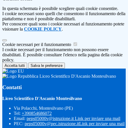
In questa schermata è possibile scegliere quali cookie consentire.
I cookie necessari sono quelli che consentono il funzionamento della
piattaforma e non è possibile disabilitarli.
Per conoscere quali sono i cookie necessari al funzionamento potete
visionare la
COOKIE POLICY
.
Cookie necessari per il funzionamento
I cookie necessari per il funzionamento non possono essere
disabilitati. È possibile consultare l'elenco nella pagina della cookie
policy.
Accetta tutti
Salva le preferenze
Liceo Scientifico D'Ascanio Montesilvano
Contatti
Liceo Scientifico D'Ascanio Montesilvano
Via Polacchi, Montesilvano (PE)
Tel:
+390854686072
Email:
peps05000v@istruzione.it
Link per inviare una mail
PEC:
peps05000v@pec.istruzione.it
Link per inviare una mail