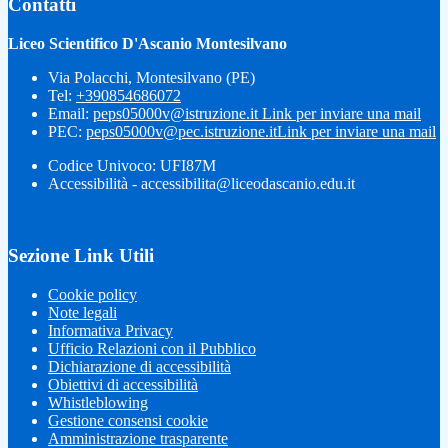
Contatti
Liceo Scientifico D'Ascanio Montesilvano
Via Polacchi, Montesilvano (PE)
Tel:
+390854686072
Email:
peps05000v@istruzione.it
Link per inviare una mail
PEC:
peps05000v@pec.istruzione.it
Link per inviare una mail
Codice Univoco: UFI87M
Accessibilità - accessibilita@liceodascanio.edu.it
Sezione Link Utili
Cookie policy
Note legali
Informativa Privacy
Ufficio Relazioni con il Pubblico
Dichiarazione di accessibilità
Obiettivi di accessibilità
Whistleblowing
Gestione consensi cookie
Amministrazione trasparente