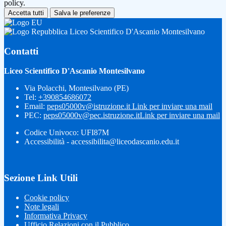
policy.
Accetta tutti
Salva le preferenze
Liceo Scientifico D'Ascanio Montesilvano
Contatti
Liceo Scientifico D'Ascanio Montesilvano
Via Polacchi, Montesilvano (PE)
Tel:
+390854686072
Email:
peps05000v@istruzione.it
Link per inviare una mail
PEC:
peps05000v@pec.istruzione.it
Link per inviare una mail
Codice Univoco: UFI87M
Accessibilità - accessibilita@liceodascanio.edu.it
Sezione Link Utili
Cookie policy
Note legali
Informativa Privacy
Ufficio Relazioni con il Pubblico