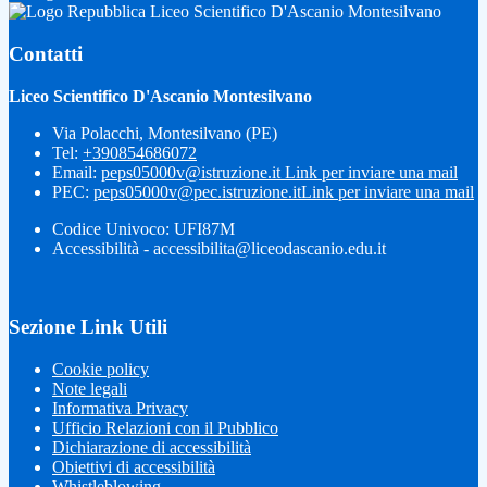
Liceo Scientifico D'Ascanio Montesilvano
Contatti
Liceo Scientifico D'Ascanio Montesilvano
Via Polacchi, Montesilvano (PE)
Tel:
+390854686072
Email:
peps05000v@istruzione.it
Link per inviare una mail
PEC:
peps05000v@pec.istruzione.it
Link per inviare una mail
Codice Univoco: UFI87M
Accessibilità - accessibilita@liceodascanio.edu.it
Sezione Link Utili
Cookie policy
Note legali
Informativa Privacy
Ufficio Relazioni con il Pubblico
Dichiarazione di accessibilità
Obiettivi di accessibilità
Whistleblowing