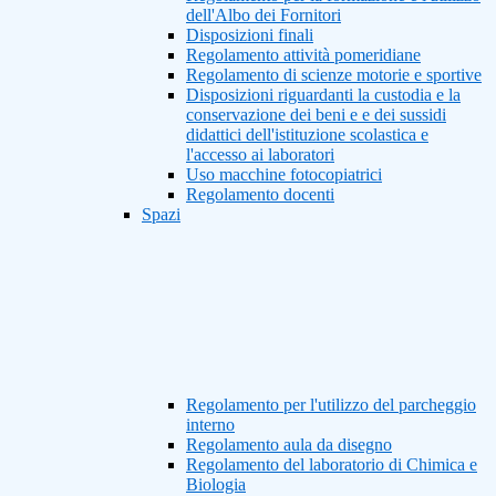
dell'Albo dei Fornitori
Disposizioni finali
Regolamento attività pomeridiane
Regolamento di scienze motorie e sportive
Disposizioni riguardanti la custodia e la
conservazione dei beni e e dei sussidi
didattici dell'istituzione scolastica e
l'accesso ai laboratori
Uso macchine fotocopiatrici
Regolamento docenti
Spazi
Regolamento per l'utilizzo del parcheggio
interno
Regolamento aula da disegno
Regolamento del laboratorio di Chimica e
Biologia