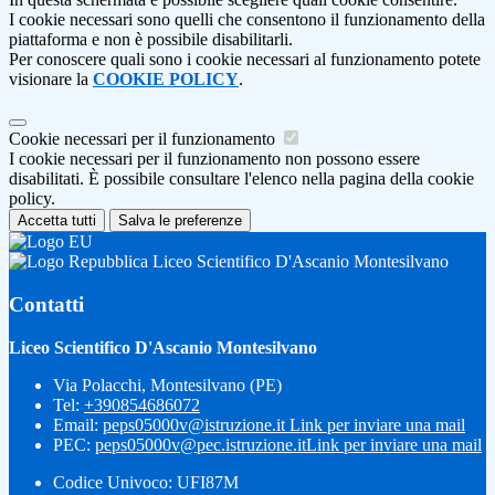
I cookie necessari sono quelli che consentono il funzionamento della
piattaforma e non è possibile disabilitarli.
Per conoscere quali sono i cookie necessari al funzionamento potete
visionare la
COOKIE POLICY
.
Cookie necessari per il funzionamento
I cookie necessari per il funzionamento non possono essere
disabilitati. È possibile consultare l'elenco nella pagina della cookie
policy.
Accetta tutti
Salva le preferenze
Liceo Scientifico D'Ascanio Montesilvano
Contatti
Liceo Scientifico D'Ascanio Montesilvano
Via Polacchi, Montesilvano (PE)
Tel:
+390854686072
Email:
peps05000v@istruzione.it
Link per inviare una mail
PEC:
peps05000v@pec.istruzione.it
Link per inviare una mail
Codice Univoco: UFI87M