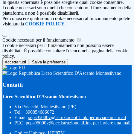
In questa schermata è possibile scegliere quali cookie consentire.
I cookie necessari sono quelli che consentono il funzionamento della
piattaforma e non è possibile disabilitarli.
Per conoscere quali sono i cookie necessari al funzionamento potete
visionare la
COOKIE POLICY
.
Cookie necessari per il funzionamento
I cookie necessari per il funzionamento non possono essere
disabilitati. È possibile consultare l'elenco nella pagina della cookie
policy.
Accetta tutti
Salva le preferenze
Liceo Scientifico D'Ascanio Montesilvano
Contatti
Liceo Scientifico D'Ascanio Montesilvano
Via Polacchi, Montesilvano (PE)
Tel:
+390854686072
Email:
peps05000v@istruzione.it
Link per inviare una mail
PEC:
peps05000v@pec.istruzione.it
Link per inviare una mail
Codice Univoco: UFI87M