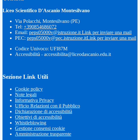
Liceo Scientifico D'Ascanio Montesilvano
Via Polacchi, Montesilvano (PE)
Tel:
+390854686072
Email:
peps05000v@istruzione.it
Link per inviare una mail
PEC:
peps05000v@pec.istruzione.it
Link per inviare una mail
Codice Univoco: UFI87M
Accessibilità - accessibilita@liceodascanio.edu.it
Sezione Link Utili
Cookie policy
Note legali
Informativa Privacy
Ufficio Relazioni con il Pubblico
Dichiarazione di accessibilità
Obiettivi di accessibilità
Whistleblowing
Gestione consensi cookie
Amministrazione trasparente