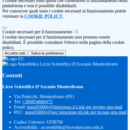
I cookie necessari sono quelli che consentono il funzionamento della
piattaforma e non è possibile disabilitarli.
Per conoscere quali sono i cookie necessari al funzionamento potete
visionare la
COOKIE POLICY
.
Cookie necessari per il funzionamento
I cookie necessari per il funzionamento non possono essere
disabilitati. È possibile consultare l'elenco nella pagina della cookie
policy.
Accetta tutti
Salva le preferenze
Liceo Scientifico D'Ascanio Montesilvano
Contatti
Liceo Scientifico D'Ascanio Montesilvano
Via Polacchi, Montesilvano (PE)
Tel:
+390854686072
Email:
peps05000v@istruzione.it
Link per inviare una mail
PEC:
peps05000v@pec.istruzione.it
Link per inviare una mail
Codice Univoco: UFI87M
Accessibilità - accessibilita@liceodascanio.edu.it