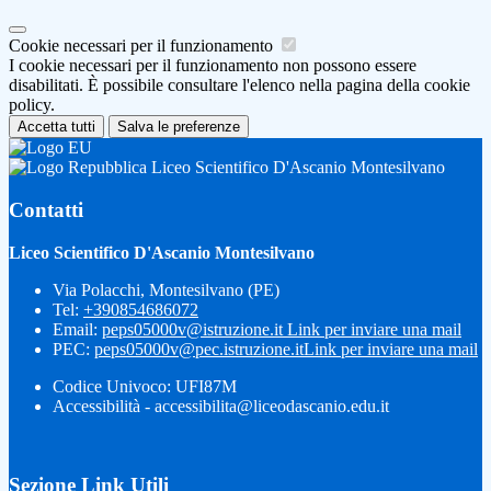
Cookie necessari per il funzionamento
I cookie necessari per il funzionamento non possono essere
disabilitati. È possibile consultare l'elenco nella pagina della cookie
policy.
Accetta tutti
Salva le preferenze
Liceo Scientifico D'Ascanio Montesilvano
Contatti
Liceo Scientifico D'Ascanio Montesilvano
Via Polacchi, Montesilvano (PE)
Tel:
+390854686072
Email:
peps05000v@istruzione.it
Link per inviare una mail
PEC:
peps05000v@pec.istruzione.it
Link per inviare una mail
Codice Univoco: UFI87M
Accessibilità - accessibilita@liceodascanio.edu.it
Sezione Link Utili