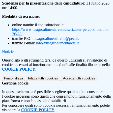
Scadenza per la presentazione delle candidature:
31 luglio 2026,
ore 14:00.
Modalità di iscrizione:
online tramite il sito istituzionale:
https://www.itsagroalimentarete.it/iscrizione-percorsi-biennio-
26-28/
;
tramite PEC:
its.agroalimentare.te@pec.it
;
tramite e-mail:
info@itsagroalimentarete.it
.
Notizie
Questo sito o gli strumenti terzi da questo utilizzati si avvalgono di
cookie necessari al funzionamento ed utili alle finalità illustrate nella
COOKIE POLICY
.
Personalizza
Rifiuta tutti
i cookies
Accetta tutti
i cookies
Gestione cookie
In questa schermata è possibile scegliere quali cookie consentire.
I cookie necessari sono quelli che consentono il funzionamento della
piattaforma e non è possibile disabilitarli.
Per conoscere quali sono i cookie necessari al funzionamento potete
visionare la
COOKIE POLICY
.