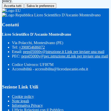
policy.
Accetta tutti
Salva le preferenze
Liceo Scientifico D'Ascanio Montesilvano
Contatti
Liceo Scientifico D'Ascanio Montesilvano
Via Polacchi, Montesilvano (PE)
Tel:
+390854686072
Email:
peps05000v@istruzione.it
Link per inviare una mail
PEC:
peps05000v@pec.istruzione.it
Link per inviare una mail
Codice Univoco: UFI87M
Accessibilità - accessibilita@liceodascanio.edu.it
Sezione Link Utili
Cookie policy
Note legali
Informativa Privacy
Ufficio Relazioni con il Pubblico