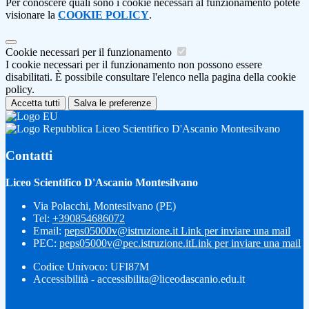
Per conoscere quali sono i cookie necessari al funzionamento potete
visionare la
COOKIE POLICY
.
Cookie necessari per il funzionamento
I cookie necessari per il funzionamento non possono essere
disabilitati. È possibile consultare l'elenco nella pagina della cookie
policy.
Accetta tutti
Salva le preferenze
Liceo Scientifico D'Ascanio Montesilvano
Contatti
Liceo Scientifico D'Ascanio Montesilvano
Via Polacchi, Montesilvano (PE)
Tel:
+390854686072
Email:
peps05000v@istruzione.it
Link per inviare una mail
PEC:
peps05000v@pec.istruzione.it
Link per inviare una mail
Codice Univoco: UFI87M
Accessibilità - accessibilita@liceodascanio.edu.it