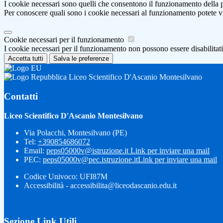
I cookie necessari sono quelli che consentono il funzionamento della pi
Per conoscere quali sono i cookie necessari al funzionamento potete v
Cookie necessari per il funzionamento
I cookie necessari per il funzionamento non possono essere disabilitati.
Accetta tutti
Salva le preferenze
Liceo Scientifico D'Ascanio Montesilvano
Contatti
Liceo Scientifico D'Ascanio Montesilvano
Via Polacchi, Montesilvano (PE)
Tel:
+390854686072
Email:
peps05000v@istruzione.it
Link per inviare una mail
PEC:
peps05000v@pec.istruzione.it
Link per inviare una mail
Codice Univoco: UFI87M
Accessibilità - accessibilita@liceodascanio.edu.it
Sezione Link Utili