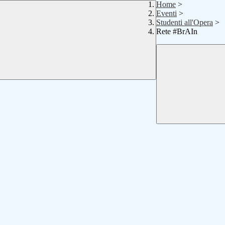
Home
>
Eventi
>
Studenti all'Opera
>
Rete #BrAIn