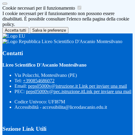
Cookie necessari per il funzionamento
I cookie necessari per il funzionamento non possono essere
disabilitati. È possibile consultare l'elenco nella pagina della cookie
policy.
Accetta tutti
Salva le preferenze
Liceo Scientifico D'Ascanio Montesilvano
Contatti
Liceo Scientifico D'Ascanio Montesilvano
Via Polacchi, Montesilvano (PE)
Tel:
+390854686072
Email:
peps05000v@istruzione.it
Link per inviare una mail
PEC:
peps05000v@pec.istruzione.it
Link per inviare una mail
Codice Univoco: UFI87M
Accessibilità - accessibilita@liceodascanio.edu.it
Sezione Link Utili