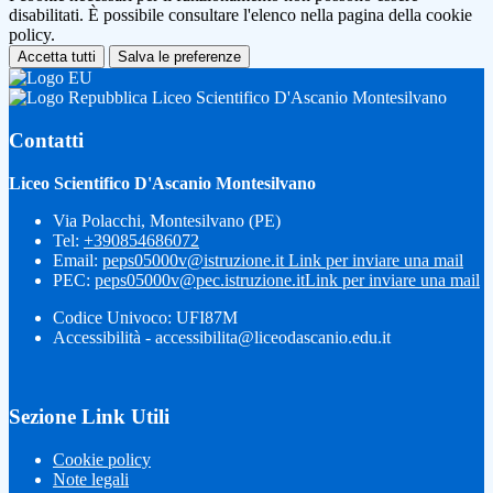
disabilitati. È possibile consultare l'elenco nella pagina della cookie
policy.
Accetta tutti
Salva le preferenze
Liceo Scientifico D'Ascanio Montesilvano
Contatti
Liceo Scientifico D'Ascanio Montesilvano
Via Polacchi, Montesilvano (PE)
Tel:
+390854686072
Email:
peps05000v@istruzione.it
Link per inviare una mail
PEC:
peps05000v@pec.istruzione.it
Link per inviare una mail
Codice Univoco: UFI87M
Accessibilità - accessibilita@liceodascanio.edu.it
Sezione Link Utili
Cookie policy
Note legali