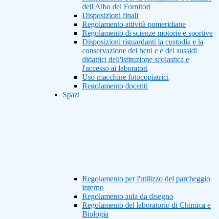
dell'Albo dei Fornitori
Disposizioni finali
Regolamento attività pomeridiane
Regolamento di scienze motorie e sportive
Disposizioni riguardanti la custodia e la
conservazione dei beni e e dei sussidi
didattici dell'istituzione scolastica e
l'accesso ai laboratori
Uso macchine fotocopiatrici
Regolamento docenti
Spazi
Regolamento per l'utilizzo del parcheggio
interno
Regolamento aula da disegno
Regolamento del laboratorio di Chimica e
Biologia